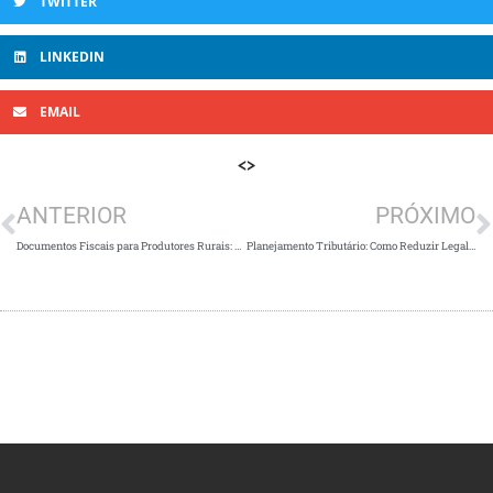
TWITTER
LINKEDIN
EMAIL
<>
ANTERIOR
PRÓXIMO
Documentos Fiscais para Produtores Rurais: Como Apurar Seu IRPF Corretamente
Planejamento Tributário: Como Reduzir Legalmente a Carga Fiscal da Sua Empresa